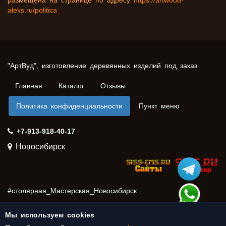
размещена на странице по адресу
https://artwood-
aleks.ru/politica
"АртВуд", изготовление деревянных изделий под заказ
Главная
Каталог
Отзывы
Политика конфиденциальности
Пункт меню
+7-913-918-40-17
Новосибирск
#столярная_Мастерская_Новосибирск
#столярка_Новосибирск
#столярная_мастерская
Мы используем cookies
#столярка
_Нижняя_Ельцовка