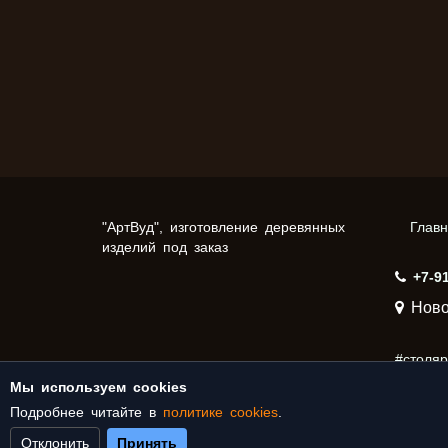
"АртВуд", изготовление деревянных
Глав
изделий под заказ
+7-9
Ново
#столя
Мы используем cookies
#столяр
Подробнее читайте в
политике cookies
.
Отклонить
Принять