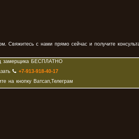
ом. Свяжитесь с нами прямо сейчас и получите консульт
д замерщика БЕСПЛАТНО
азать
+7-913-918-40-17
те на кнопку Ватсап,Телеграм