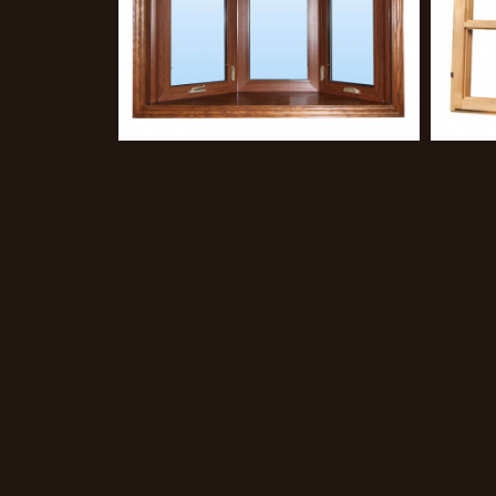
Двустворчатое окно с
форточкой
по