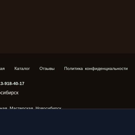
ная
Каталог
Отзывы
Политика конфиденциальности
13-918-40-17
сибирск
рная_Мастерская_Новосибирск
ка_Новосибирск
#столярная_мастерская
#столярка
_Нижняя_Ельц