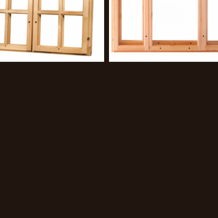
Деревянная полка-
Изготовление деревян
длокотник у мангала
перил