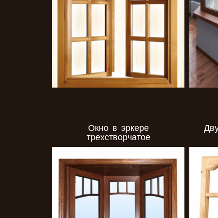
Окно в эркере
Дву
трехстворчатое