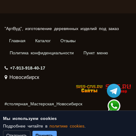
"АртВуд", изготовление деревянных изделий под заказ
Главная
Каталог
Отзывы
Политика конфиденциальности
Пункт меню
+7-913-918-40-17
Новосибирск
#столярная_Мастерская_Новосибирск
#столярка_Новосибирск
#столярная_мастерская
Мы используем cookies
#столярка
_Нижняя_Ельцовка
Подробнее читайте в
политике cookies
.
Отклонить
Принять