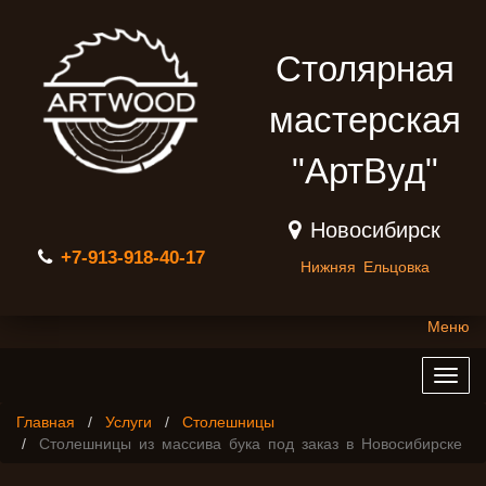
Столярная
мастерская
"АртВуд"
Новосибирск
+7-913-918-40-17
Нижняя Ельцовка
Меню
Togg
navig
Главная
Услуги
Столешницы
Столешницы из массива бука под заказ ​в Новосибирске